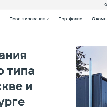
О
Проектирование
Портфолио
О комп
ания
о типа
кве и
урге