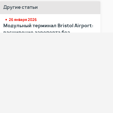
Другие статьи
26 января 2026
Модульный терминал Bristol Airport:
расширение аэропорта без
остановки полетов
7 октября 2025
Модульное здание St. Oscar Romero –
шестой класс
18 июля 2025
Модульное здание Y Twyni:
инновационный подход к
образовательной среде в
Университете Суонси