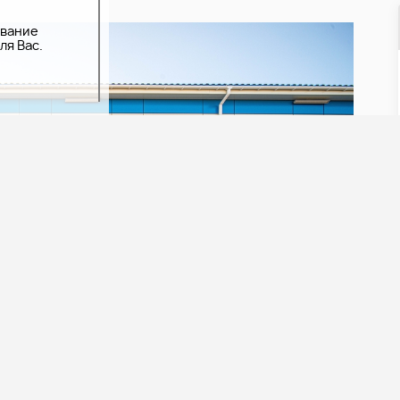
ование
ля Вас.