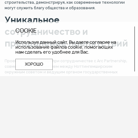
строительства, демонстрируя, как современные технологии
могут служить благу общества и образования.
Уникальное
сотрудничество и
COOKIE
преодоление препятствий
Используя данный сайт, Вы даете согласие на
использование файлов cookie, помогающих
нам сделать его удобнее для Вас.
Проект был реализован при сотрудничестве с Arc Partnership,
ХОРОШО
совместным предприятием между Ноттингемширским
окружным советом и ведущим органом государственных
закупок SCAPE. Несмотря на логистические вызовы, вызванные
пандемией COVID-19, команда проекта, благодаря
модульной
конструкции, смогла не только наверстать упущенное время, но
и достроить проект раньше срока, благодаря безопасной и
эффективной ротации персонала и увеличенным рабочим часам.