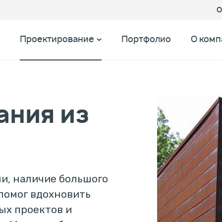
О
Проектирование
Портфолио
О комп
ания из
ми, наличие большого
помог вдохновить
ых проектов и