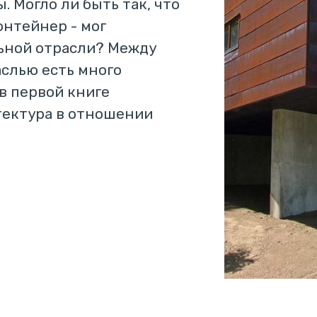
 Могло ли быть так, что
онтейнер - мог
ьной отрасли? Между
аслью есть много
в первой книге
тектура в отношении