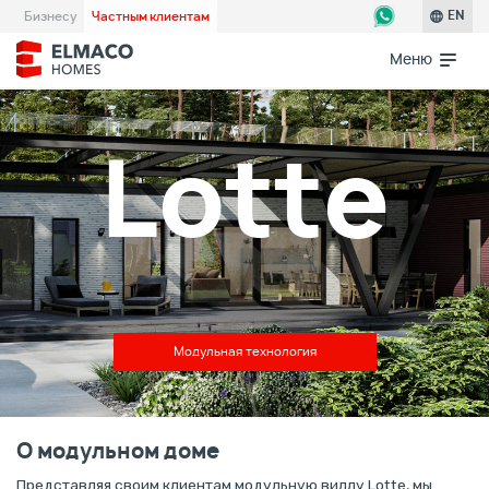
Бизнесу
Частным клиентам
EN
Меню
Lotte
Модульная технология
О модульном доме
Представляя своим клиентам модульную виллу Lotte, мы