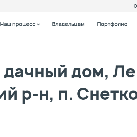
О
Наш процесс
Владельцам
Портфолио
дачный дом, Ле
й р-н, п. Снетк