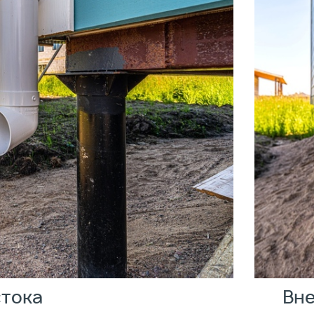
стока
Вне