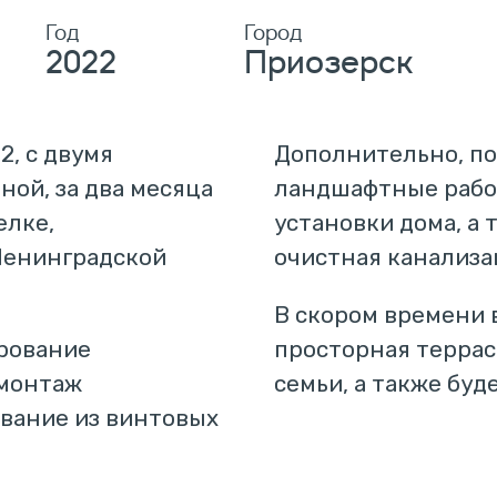
Год
Город
2022
Приозерск
, с двумя
Дополнительно, по
ой, за два месяца
ландшафтные работ
елке,
установки дома, а
Ленинградской
очистная канализа
В скором времени 
рование
просторная террас
 монтаж
семьи, а также буд
вание из винтовых