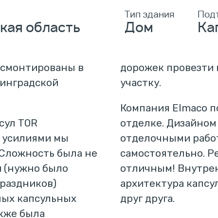
Тип здания
Под
кая область
Дом
Ка
 смонтированы в
дорожек провезти
нинградской
участку.
Компания Elmaco п
сул TOR
отделке. Дизайном
и усилиями мы
отделочными работ
 Сложность была не
самостоятельно. Р
и (нужно было
отличным! Внутре
праздников)
архитектура капсу
ных капсульных
друг друга.
акже была