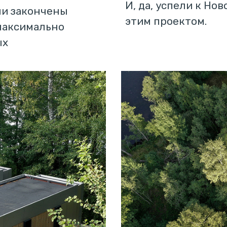
И, да, успели к Но
ыли закончены
этим проектом.
максимально
ых