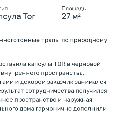
тип
Площадь
псула Tor
27 м²
 многотонные тралы по природному
оставила капсулы TOR в черновой
 внутреннего пространства,
ами и декором заказчик занимался
езультат сотрудничества получился
ннее пространство и наружная
льного дома гармонично дополнили