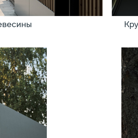
евесины
Кру